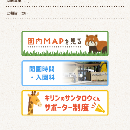
協同事業
（1）
ご報告
（26）