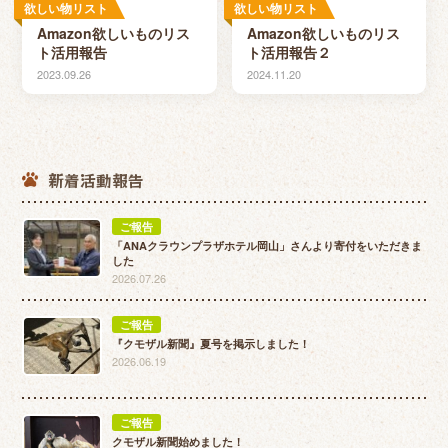
欲しい物リスト
欲しい物リスト
Amazon欲しいものリス
Amazon欲しいものリス
ト活用報告
ト活用報告２
2023.09.26
2024.11.20
新着活動報告
ご報告
「ANAクラウンプラザホテル岡山」さんより寄付をいただきま
した
2026.07.26
ご報告
『クモザル新聞』夏号を掲示しました！
2026.06.19
ご報告
クモザル新聞始めました！