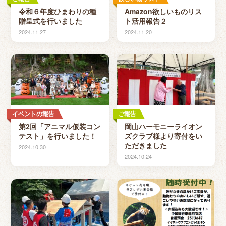
令和６年度ひまわりの種
Amazon欲しいものリス
贈呈式を行いました
ト活用報告２
2024.11.27
2024.11.20
イベントの報告
ご報告
第2回「アニマル仮装コン
岡山ハーモニーライオン
テスト」を行いました！
ズクラブ様より寄付をい
ただきました
2024.10.30
2024.10.24