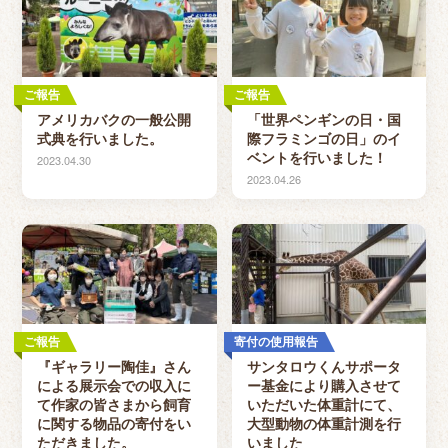
ご報告
ご報告
アメリカバクの一般公開
「世界ペンギンの日・国
式典を行いました。
際フラミンゴの日」のイ
ベントを行いました！
2023.04.30
2023.04.26
ご報告
寄付の使用報告
『ギャラリー陶佳』さん
サンタロウくんサポータ
による展示会での収入に
ー基金により購入させて
て作家の皆さまから飼育
いただいた体重計にて、
に関する物品の寄付をい
大型動物の体重計測を行
ただきました。
いました