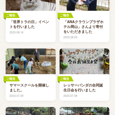
ご報告
ご報告
「世界トラの日」イベン
「ANAクラウンプラザホ
トを行いました
テル岡山」さんより寄付
をいただきました
2023.08.16
2023.08.03
ご報告
ご報告
サマースクールを開催し
レッサーパンダの合同誕
ました。
生日会を行いました
2023.07.29
2023.07.08