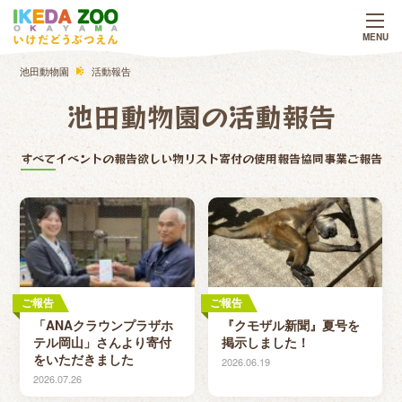
池田動物園
活動報告
池田動物園の活動報告
すべて
イベントの報告
欲しい物リスト
寄付の使用報告
協同事業
ご報告
ご報告
ご報告
「ANAクラウンプラザホ
『クモザル新聞』夏号を
テル岡山」さんより寄付
掲示しました！
をいただきました
2026.06.19
2026.07.26