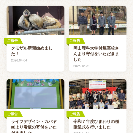
ご報告
ご報告
クモザル新聞始めまし
岡山理科大学付属高校さ
た！
んより寄付をいただきま
した
2026.04.04
2025.12.28
ご報告
ご報告
ライフデザイン・カバヤ
令和７年度ひまわりの種
㈱より看板の寄付をいた
贈呈式を行いました
だきました