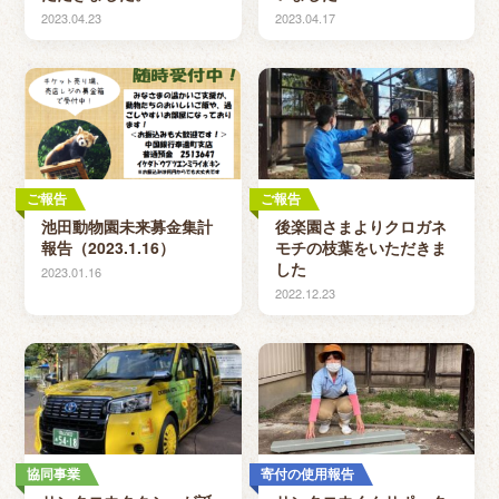
2023.04.23
2023.04.17
ご報告
ご報告
池田動物園未来募金集計
後楽園さまよりクロガネ
報告（2023.1.16）
モチの枝葉をいただきま
した
2023.01.16
2022.12.23
協同事業
寄付の使用報告