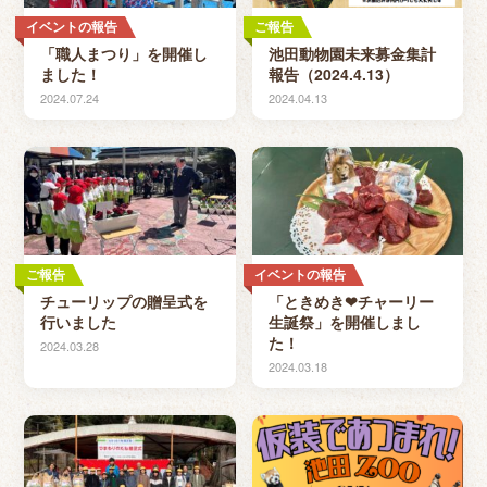
イベントの報告
ご報告
「職人まつり」を開催し
池田動物園未来募金集計
ました！
報告（2024.4.13）
2024.07.24
2024.04.13
ご報告
イベントの報告
チューリップの贈呈式を
「ときめき❤チャーリー
行いました
生誕祭」を開催しまし
た！
2024.03.28
2024.03.18