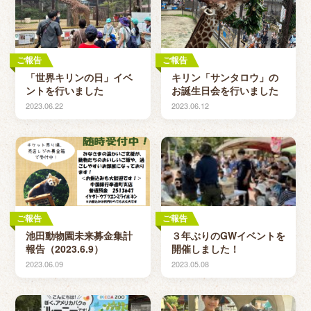
ご報告
ご報告
「世界キリンの日」イベ
キリン「サンタロウ」の
ントを行いました
お誕生日会を行いました
2023.06.22
2023.06.12
ご報告
ご報告
池田動物園未来募金集計
３年ぶりのGWイベントを
報告（2023.6.9）
開催しました！
2023.06.09
2023.05.08