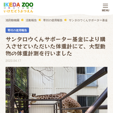
池田動物園
活動報告
寄付の使用報告
サンタロウくんサポーター基金に
寄付の使用報告
サンタロウくんサポーター基金により購
入させていただいた体重計にて、大型動
物の体重計測を行いました
2023.04.17