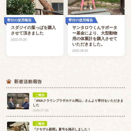
寄付の使用報告
寄付の使用報告
スダジイの葉っぱを購入
サンタロウくんサポータ
させて頂きました
ー基金により、大型動物
用の体重計を購入させて
2022.05.26
いただきました。
2022.08.20
新着活動報告
ご報告
「ANAクラウンプラザホテル岡山」さんより寄付をいただきま
した
2026.07.26
ご報告
『クモザル新聞』夏号を掲示しました！