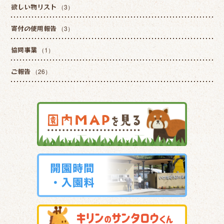
欲しい物リスト
（3）
寄付の使用報告
（3）
協同事業
（1）
ご報告
（26）