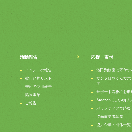
活動報告
応援・寄付
イベントの報告
池田動物園に寄付す
欲しい物リスト
サンタロウくんサポ
度
寄付の使用報告
サポート看板のお申
協同事業
Amazonほしい物リ
ご報告
ボランティアで応援
協働事業者募集
協力企業・団体一覧