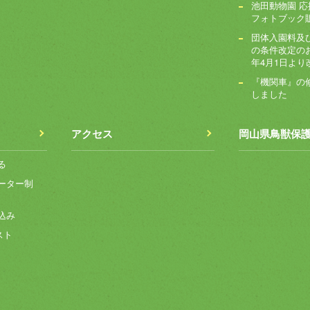
池田動物園 
フォトブック
団体入園料及
の条件改定のお
年4月1日より
『機関車』の
しました
アクセス
岡山県鳥獣保
る
ーター制
込み
スト