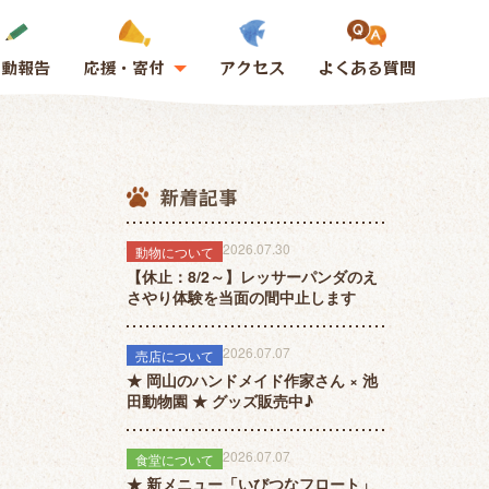
活動報告
応援・寄付
アクセス
よくある質問
新着記事
2026.07.30
動物について
【休止：8/2～】レッサーパンダのえ
さやり体験を当面の間中止します
2026.07.07
売店について
★ 岡山のハンドメイド作家さん × 池
田動物園 ★ グッズ販売中♪
2026.07.07
食堂について
★ 新メニュー「いびつなフロート」