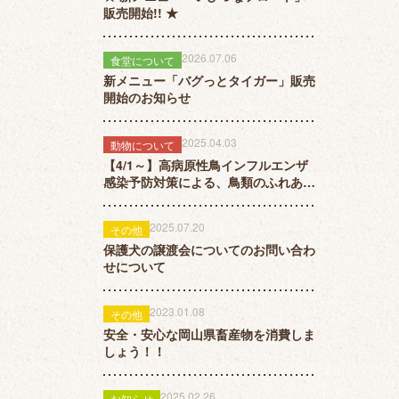
販売開始!! ★
2026.07.06
食堂について
新メニュー「バグっとタイガー」販売
開始のお知らせ
2025.04.03
動物について
【4/1～】高病原性鳥インフルエンザ
感染予防対策による、鳥類のふれあい
一部再開のお知らせ
2025.07.20
その他
保護犬の譲渡会についてのお問い合わ
せについて
2023.01.08
その他
安全・安心な岡山県畜産物を消費しま
しょう！！
2025.02.26
お知らせ