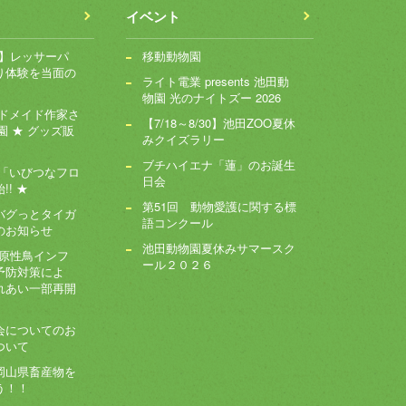
イベント
～】レッサーパ
移動動物園
り体験を当面の
ライト電業 presents 池田動
物園 光のナイトズー 2026
ンドメイド作家さ
【7/18～8/30】池田ZOO夏休
園 ★ グッズ販
みクイズラリー
ブチハイエナ「蓮」のお誕生
ー「いびつなフロ
日会
! ★
第51回 動物愛護に関する標
バグっとタイガ
語コンクール
のお知らせ
池田動物園夏休みサマースク
病原性鳥インフ
ール２０２６
予防対策によ
れあい一部再開
会についてのお
ついて
岡山県畜産物を
う！！