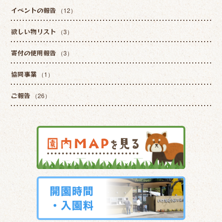
イベントの報告
（12）
欲しい物リスト
（3）
寄付の使用報告
（3）
協同事業
（1）
ご報告
（26）