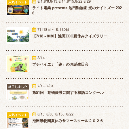
8/1,8/8,8/13,8/14,8/15,8/22,8/29
人気イベント
ライト電業 presents 池田動物園 光のナイトズー 202
6
7月18日～ 8月30日
【7/18～8/30】池田ZOO夏休みクイズラリー
8/14
ブチハイエナ「蓮」のお誕生日会
7/1～7/31
終了しました
第51回 動物愛護に関する標語コンクール
8/1、8/8、8/15、8/22
人気イベント
池田動物園夏休みサマースクール２０２６