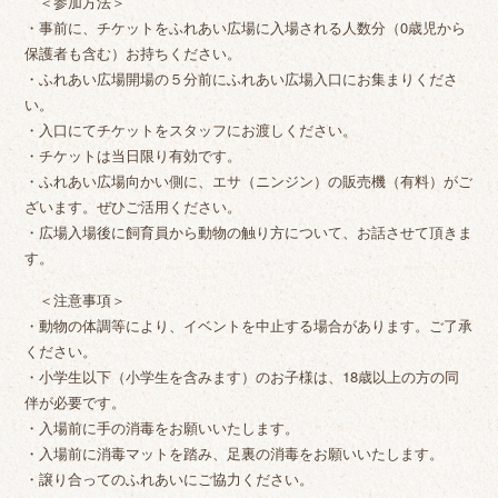
＜参加方法＞
・事前に、チケットをふれあい広場に入場される人数分（0歳児から
保護者も含む）お持ちください。
・ふれあい広場開場の５分前にふれあい広場入口にお集まりくださ
い。
・入口にてチケットをスタッフにお渡しください。
・チケットは当日限り有効です。
・ふれあい広場向かい側に、エサ（ニンジン）の販売機（有料）がご
ざいます。ぜひご活用ください。
・広場入場後に飼育員から動物の触り方について、お話させて頂きま
す。
＜注意事項＞
・動物の体調等により、イベントを中止する場合があります。ご了承
ください。
・小学生以下（小学生を含みます）のお子様は、18歳以上の方の同
伴が必要です。
・入場前に手の消毒をお願いいたします。
・入場前に消毒マットを踏み、足裏の消毒をお願いいたします。
・譲り合ってのふれあいにご協力ください。