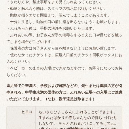
・さわり方や、禁止事項をよく見てふれあってください。
・動物と触れ合う際は、スタッフの指示にお従いください。
・動物が指をエサと間違えて、噛んでしまうことがあります。
十分に注意し、動物の口の前に指を出さないようにお願いします。
・ふれあった後は、手指の洗浄をお願いいたします。
・ふれあいの際、お子さんが手の消毒をするまえに口や目などを触っ
てしまう場合がございます。
保護者の方はお子さんから目を離さないようにお願い致します。
・使わなかったチケットは、広場入口前のチケット回収ボックスにお
入れください。
・ベビーカーのままの入場はできかねますので、お降りになってお持
ちください。
遠足等でご来園の、学校および施設などの、先生または職員の方が引
率される、中学生未満の団体の方は、ふれあい広場への入場はご遠慮
いただいております。（なお、親子遠足は除きます）
ヒヨコ
ちいさなひよこさんにふれることができます。
生まれたばかりの赤ちゃんなので持ち上げたり
しないで、 そっとさわるだけにしてあげてね。
※鳥インフルエンザ対策中により、ふれあいは