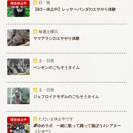
日・祝
現在休止中
【8/2～休止中】レッサーパンダのエサやり体験
毎週土曜日
ヤマアラシのエサやり体験
土・日祝
ペンギンのごちそうタイム
土・日祝
ジェフロイクモザルのごちそうタイム
ただいま休止中です
現在休止中
🌈ゆめラボ 一緒に歌って踊って遊ぼう♪シアター
（ショー）