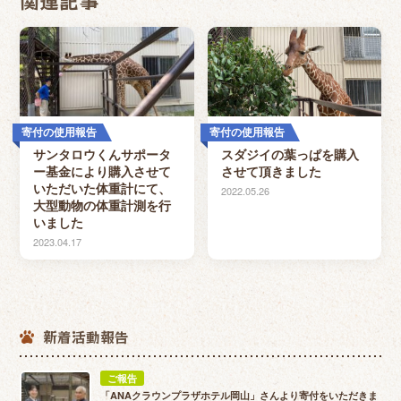
関連記事
寄付の使用報告
寄付の使用報告
サンタロウくんサポータ
スダジイの葉っぱを購入
ー基金により購入させて
させて頂きました
いただいた体重計にて、
2022.05.26
大型動物の体重計測を行
いました
2023.04.17
新着活動報告
ご報告
「ANAクラウンプラザホテル岡山」さんより寄付をいただきま