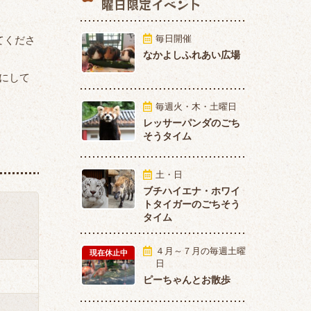
曜日限定イベント
毎日開催
てくださ
なかよしふれあい広場
うにして
毎週火・木・土曜日
レッサーパンダのごち
そうタイム
土・日
ブチハイエナ・ホワイ
トタイガーのごちそう
タイム
４月～７月の毎週土曜
現在休止中
日
ピーちゃんとお散歩