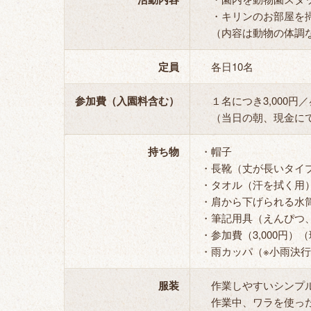
・キリンのお部屋を掃
（内容は動物の体調な
定員
各日10名
参加費（入園料含む）
１名につき3,000円
（当日の朝、現金にて
持ち物
・帽子
・長靴（丈が長いタイ
・タオル（汗を拭く用
・肩から下げられる水
・筆記用具（えんぴつ
・参加費（3,000円）
・雨カッパ（※小雨決
服装
作業しやすいシンプル
作業中、ワラを使った