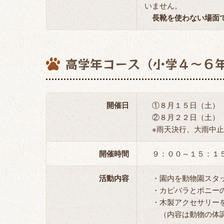
いません。
長靴を使わない場面
高学年コース（小学４～６
開催日
①８月１５日（土
②８月２２日（土
※雨天決行、大雨中止
開催時間
９：００～１５：１
活動内容
・園内を動物園スタッ
・カピバラとポニーの
・木製アクセサリーを
（内容は動物の体調