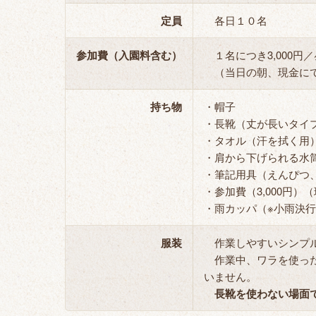
定員
各日１０名
参加費（入園料含む）
１名につき3,000円
（当日の朝、現金にて
持ち物
・帽子
・長靴（丈が長いタイ
・タオル（汗を拭く用
・肩から下げられる水
・筆記用具（えんぴつ
・参加費（3,000円）
・雨カッパ（※小雨決
服装
作業しやすいシンプル
作業中、ワラを使った
いません。
長靴を使わない場面