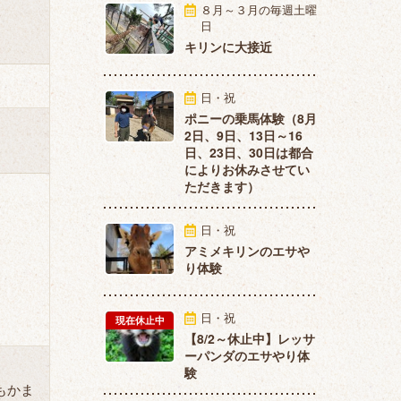
８月～３月の毎週土曜
日
キリンに大接近
日・祝
ポニーの乗馬体験（8月
2日、9日、13日～16
日、23日、30日は都合
によりお休みさせてい
ただきます）
日・祝
アミメキリンのエサや
り体験
日・祝
現在休止中
【8/2～休止中】レッサ
ーパンダのエサやり体
験
もかま