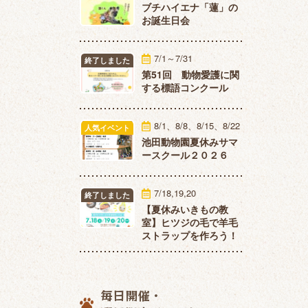
ブチハイエナ「蓮」の
お誕生日会
7/1～7/31
終了しました
第51回 動物愛護に関
する標語コンクール
8/1、8/8、8/15、8/22
人気イベント
池田動物園夏休みサマ
ースクール２０２６
7/18,19,20
終了しました
【夏休みいきもの教
室】ヒツジの毛で羊毛
ストラップを作ろう！
毎日開催・