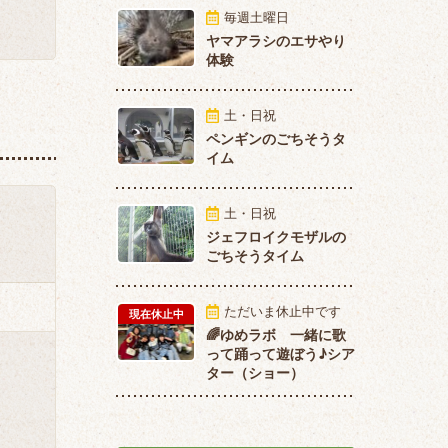
毎週土曜日
ヤマアラシのエサやり
体験
土・日祝
ペンギンのごちそうタ
イム
土・日祝
ジェフロイクモザルの
ごちそうタイム
ただいま休止中です
現在休止中
🌈ゆめラボ 一緒に歌
って踊って遊ぼう♪シア
ター（ショー）