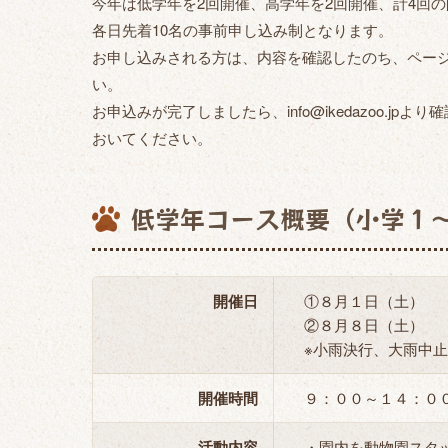
今年は低学年を2回開催、高学年を2回開催、計4回
各日先着10名の事前申し込み制となります。
お申し込みされる方は、内容を確認したのち、ペー
い。
お申込みが完了しましたら、info@ikedazoo.
おいてください。
低学年コース概要（小学１
開催日
①８月１日（土）
②８月８日（土）
※小雨決行、大雨中止
開催時間
９：００～１４：０
活動内容
・園内を動物園スタッ