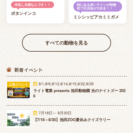
仲良し夫婦なんです！！
顔にある赤いラインが特徴
的で日光浴が大好き！！
ボタンインコ
ミシシッピアカミミガメ
すべての動物を見る
新着イベント
8/1,8/8,8/13,8/14,8/15,8/22,8/29
人気イベント
ライト電業 presents 池田動物園 光のナイトズー 202
6
7月18日～ 8月30日
【7/18～8/30】池田ZOO夏休みクイズラリー