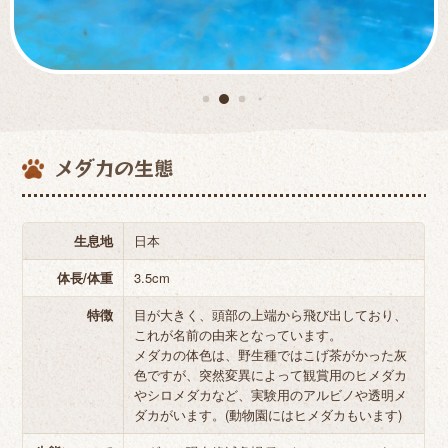
メダカの生態
生息地
日本
体長/体重
3.5cm
特徴
目が大きく、頭部の上端から飛び出しており、
これが名前の由来となっています。
メダカの体色は、野生種ではこげ茶がかった灰
色ですが、突然変異によって観賞用のヒメダカ
やシロメダカなど、実験用のアルビノや透明メ
ダカがいます。(動物園にはヒメダカもいます)