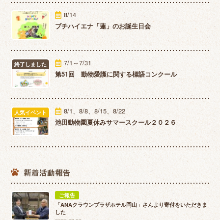
8/14
ブチハイエナ「蓮」のお誕生日会
7/1～7/31
終了しました
第51回 動物愛護に関する標語コンクール
8/1、8/8、8/15、8/22
人気イベント
池田動物園夏休みサマースクール２０２６
新着活動報告
ご報告
「ANAクラウンプラザホテル岡山」さんより寄付をいただきま
した