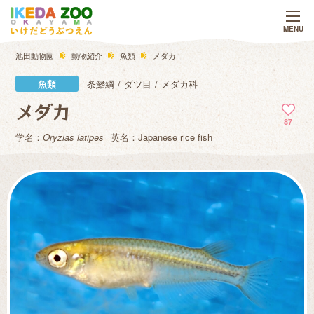
池田動物園
動物紹介
魚類
メダカ
魚類
条鰭綱
ダツ目
メダカ科
メダカ
87
学名：
Oryzias latipes
英名：Japanese rice fish