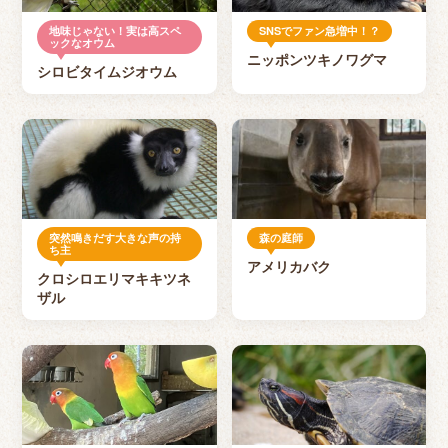
地味じゃない！実は高スペ
SNSでファン急増中！？
ックなオウム
ニッポンツキノワグマ
シロビタイムジオウム
突然鳴きだす大きな声の持
森の庭師
ち主
アメリカバク
クロシロエリマキキツネ
ザル