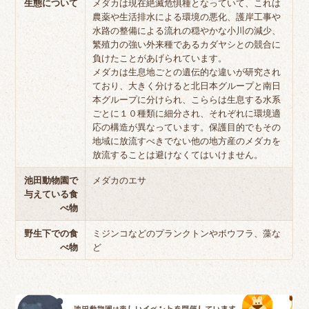
生態について
メダカは現在絶滅危惧種となっていて、これは
農薬や生活排水による環境の悪化、護岸工事や
水路の整備による流れの穏やかな小川の減少、
繁殖力の強い外来種であるカダヤシとの競合に
負けたことがあげられています。
メダカは生息地ごとの遺伝的な違いが研究され
ており、大きく分けると北日本グループと南日
本グループに分けられ、こららは生息する水系
ごとに１０種類に細分され、それぞれに環境適
応の構造が異なっています。保護目的でもその
地域に放流すべきでない他の地方産のメダカを
放流することは避けなくてはいけません。
池田動物園で
メダカのエサ
与えている食
べ物
野生下での食
ミジンコなどのプランクトンやボウフラ、藻な
べ物
ど