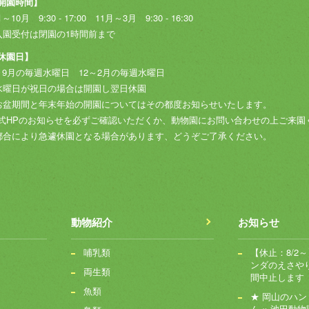
開園時間】
～10月 9:30 - 17:00
11月～3月 9:30 - 16:30
入園受付は閉園の1時間前まで
休園日】
～9月の毎週水曜日
12～2月の毎週水曜日
水曜日が祝日の場合は開園し翌日休園
お盆期間と年末年始の開園についてはその都度お知らせいたします。
式HPのお知らせを必ずご確認いただくか、動物園にお問い合わせの上ご来園
都合により急遽休園となる場合があります、どうぞご了承ください。
動物紹介
お知らせ
哺乳類
【休止：8/2
ンダのえさや
両生類
間中止します
魚類
★ 岡山のハ
ん × 池田動物