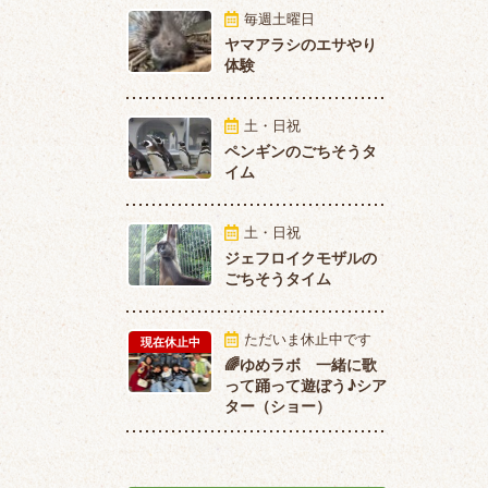
毎週土曜日
ヤマアラシのエサやり
体験
土・日祝
ペンギンのごちそうタ
イム
土・日祝
ジェフロイクモザルの
ごちそうタイム
ただいま休止中です
現在休止中
🌈ゆめラボ 一緒に歌
って踊って遊ぼう♪シア
ター（ショー）