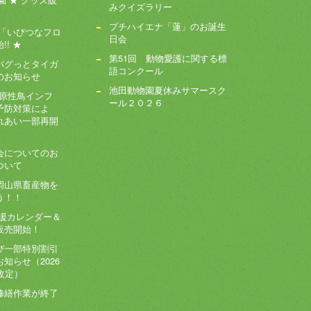
みクイズラリー
ブチハイエナ「蓮」のお誕生
ー「いびつなフロ
日会
! ★
第51回 動物愛護に関する標
バグっとタイガ
語コンクール
のお知らせ
池田動物園夏休みサマースク
病原性鳥インフ
ール２０２６
予防対策によ
れあい一部再開
会についてのお
ついて
岡山県畜産物を
う！！
応援カレンダー＆
販売開始！
び一部特別割引
知らせ（2026
改定）
修繕作業が終了