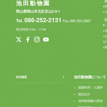
【
池田動物園
4月
岡山県岡山市北区京山2-5-1
※
086-252-2131
【
Tel.
Fax.086-253-2667
6
受付時間 9:00 - 17:00
※
※
公
※
HOME
池田動物園について
開園時間・入園料
施設紹介
池田動物園の歴史