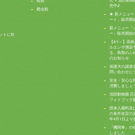
鳥類
売中♪
爬虫類
★ 新メニュ
ート」販売開始!
新メニュー「
ー」販売開始
ントに対
【4/1～】高
ルエンザ感染
る、鳥類のふ
のお知らせ
保護犬の譲渡
問い合わせに
安全・安心な
消費しましょ
池田動物園 
フォトブック
団体入園料及
の条件改定のお
年4月1日より
『機関車』の
しました