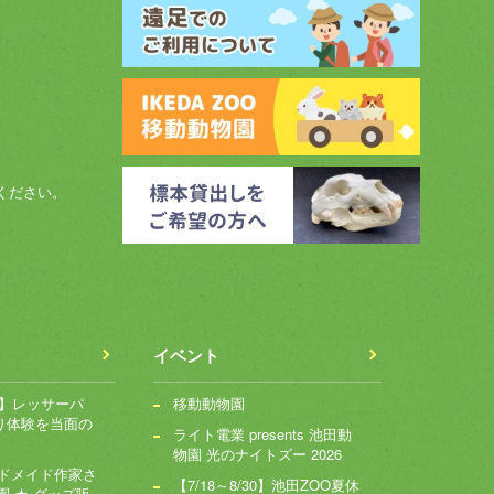
ください。
イベント
～】レッサーパ
移動動物園
り体験を当面の
ライト電業 presents 池田動
物園 光のナイトズー 2026
ンドメイド作家さ
【7/18～8/30】池田ZOO夏休
園 ★ グッズ販