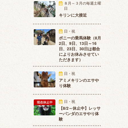
８月～３月の毎週土曜
日
キリンに大接近
日・祝
ポニーの乗馬体験（8月
2日、9日、13日～16
日、23日、30日は都合
によりお休みさせてい
ただきます）
日・祝
アミメキリンのエサや
り体験
日・祝
現在休止中
【8/2～休止中】レッサ
ーパンダのエサやり体
験