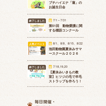
ブチハイエナ「蓮」の
お誕生日会
7/1～7/31
終了しました
第51回 動物愛護に関
する標語コンクール
8/1、8/8、8/15、8/22
人気イベント
池田動物園夏休みサマ
ースクール２０２６
7/18,19,20
終了しました
【夏休みいきもの教
室】ヒツジの毛で羊毛
ストラップを作ろう！
毎日開催・