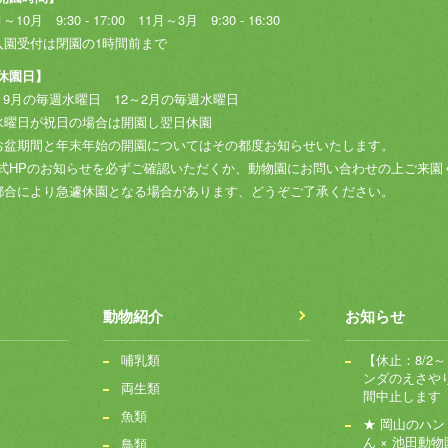
～10月 9:30 - 17:00
11月～3月 9:30 - 16:30
入園受付は閉園の1時間前まで
休園日】
～9月の毎週水曜日
12～2月の毎週水曜日
水曜日が祝日の場合は開園し翌日休園
お盆期間と年末年始の開園についてはその都度お知らせいたします。
式HPのお知らせを必ずご確認いただくか、動物園にお問い合わせの上ご来園
都合により急遽休園となる場合があります、どうぞご了承ください。
動物紹介
お知らせ
哺乳類
【休止：8/2
ンダのえさや
両生類
間中止します
魚類
★ 岡山のハ
ん × 池田動物
鳥類