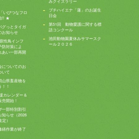
みクイズラリー
ブチハイエナ「蓮」のお誕生
ー「いびつなフロ
日会
! ★
第51回 動物愛護に関する標
バグっとタイガ
語コンクール
のお知らせ
池田動物園夏休みサマースク
病原性鳥インフ
ール２０２６
予防対策によ
れあい一部再開
会についてのお
ついて
岡山県畜産物を
う！！
応援カレンダー＆
販売開始！
び一部特別割引
知らせ（2026
改定）
修繕作業が終了