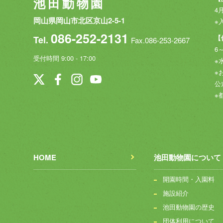
池田動物園
4月
岡山県岡山市北区京山2-5-1
※
086-252-2131
【
Tel.
Fax.086-253-2667
6
受付時間 9:00 - 17:00
※
※
公
※
HOME
池田動物園について
開園時間・入園料
施設紹介
池田動物園の歴史
団体利用について