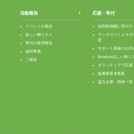
活動報告
応援・寄付
イベントの報告
池田動物園に寄付す
欲しい物リスト
サンタロウくんサポ
度
寄付の使用報告
サポート看板のお申
協同事業
Amazonほしい物リ
ご報告
ボランティアで応援
協働事業者募集
協力企業・団体一覧