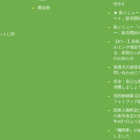
売中♪
爬虫類
★ 新メニュ
ート」販売開始!
新メニュー「
ー」販売開始
ントに対
【4/1～】高
ルエンザ感染
る、鳥類のふ
のお知らせ
保護犬の譲渡
問い合わせに
安全・安心な
消費しましょ
池田動物園 
フォトブック
団体入園料及
の条件改定のお
年4月1日より
『機関車』の
しました