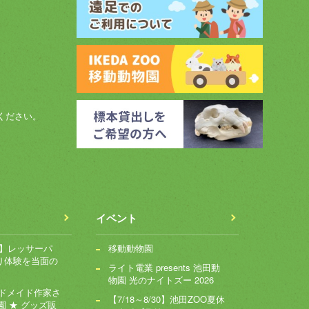
ください。
イベント
～】レッサーパ
移動動物園
り体験を当面の
ライト電業 presents 池田動
物園 光のナイトズー 2026
ンドメイド作家さ
【7/18～8/30】池田ZOO夏休
園 ★ グッズ販