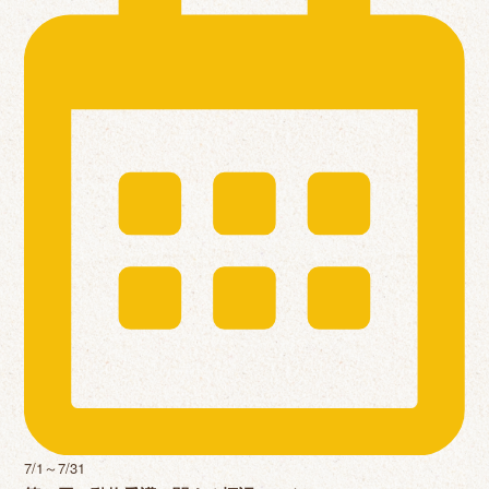
7/1～7/31