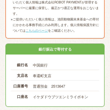
いただく個人情報は株式会社ROBOT PAYMENTが管理する
サーバーに厳重に保管し、厳正かつ適正な運用をおこないま
す。
ご提供いただいく個人情報は、池田動物園未来基金への寄付
にかかわる事務手続にのみ利用します。個人情報保護方針に
ついては
こちらのページ
をご確認ください。
銀行振込で寄付する
銀行名
中国銀行
支店名
奉還町支店
口座番号
普通預金 2513647
口座名
イケダドウブツエンミライボキン