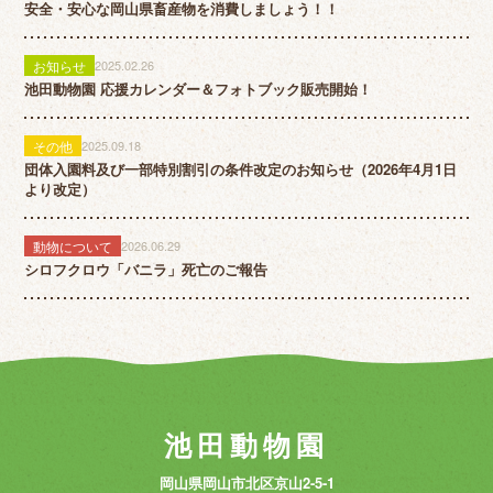
安全・安心な岡山県畜産物を消費しましょう！！
お知らせ
2025.02.26
池田動物園 応援カレンダー＆フォトブック販売開始！
その他
2025.09.18
団体入園料及び一部特別割引の条件改定のお知らせ（2026年4月1日
より改定）
動物について
2026.06.29
シロフクロウ「バニラ」死亡のご報告
池田動物園
岡山県岡山市北区京山2-5-1