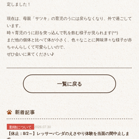
定しました！
現在は、母親「サツキ」の育児のうには戻らなくなり、外で過ごして
います。
時々育児のうに顔を突っ込んで乳を飲む様子が見られます(^^)
まだ他の個体と比べて体が小さく、色々なことに興味津々な様子が赤
ちゃんらしくて可愛らしいので、
ぜひ会いに来てください♪
一覧に戻る
新着記事
動物について
2026.07.30
【休止：8/2～】レッサーパンダのえさやり体験を当面の間中止しま
す