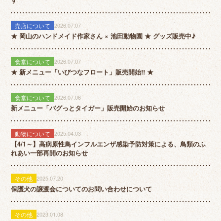
売店について
2026.07.07
★ 岡山のハンドメイド作家さん × 池田動物園 ★ グッズ販売中♪
食堂について
2026.07.07
★ 新メニュー「いびつなフロート」販売開始!! ★
食堂について
2026.07.06
新メニュー「バグっとタイガー」販売開始のお知らせ
動物について
2025.04.03
【4/1～】高病原性鳥インフルエンザ感染予防対策による、鳥類のふ
れあい一部再開のお知らせ
その他
2025.07.20
保護犬の譲渡会についてのお問い合わせについて
その他
2023.01.08