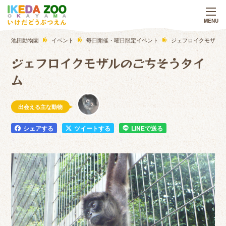
池田動物園
イベント
毎日開催・曜日限定イベント
ジェフロイクモザル
ジェフロイクモザルのごちそうタイ
ム
出会える主な動物
シェアする
ツイートする
LINEで送る