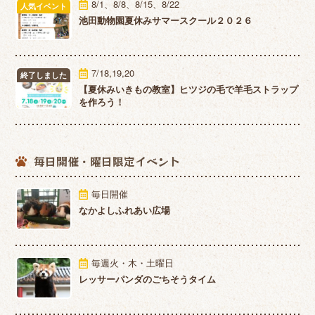
8/1、8/8、8/15、8/22
人気イベント
池田動物園夏休みサマースクール２０２６
7/18,19,20
終了しました
【夏休みいきもの教室】ヒツジの毛で羊毛ストラップ
を作ろう！
毎日開催・
曜日限定イベント
毎日開催
なかよしふれあい広場
毎週火・木・土曜日
レッサーパンダのごちそうタイム