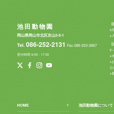
【
池田動物園
4月
岡山県岡山市北区京山2-5-1
※
086-252-2131
【
Tel.
Fax.086-253-2667
6
受付時間 9:00 - 17:00
※
※
公
※
HOME
池田動物園について