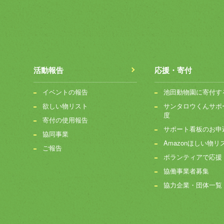
活動報告
応援・寄付
イベントの報告
池田動物園に寄付す
欲しい物リスト
サンタロウくんサポ
度
寄付の使用報告
サポート看板のお申
協同事業
Amazonほしい物リ
ご報告
ボランティアで応援
協働事業者募集
協力企業・団体一覧