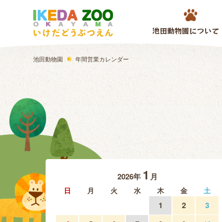
池田動物園について
池田動物園
年間営業カレンダー
1
2026年
月
日
月
火
水
木
金
土
1
2
3