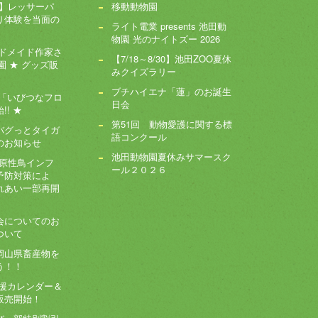
～】レッサーパ
移動動物園
り体験を当面の
ライト電業 presents 池田動
物園 光のナイトズー 2026
ンドメイド作家さ
【7/18～8/30】池田ZOO夏休
園 ★ グッズ販
みクイズラリー
ブチハイエナ「蓮」のお誕生
ー「いびつなフロ
日会
! ★
第51回 動物愛護に関する標
バグっとタイガ
語コンクール
のお知らせ
池田動物園夏休みサマースク
病原性鳥インフ
ール２０２６
予防対策によ
れあい一部再開
会についてのお
ついて
岡山県畜産物を
う！！
応援カレンダー＆
販売開始！