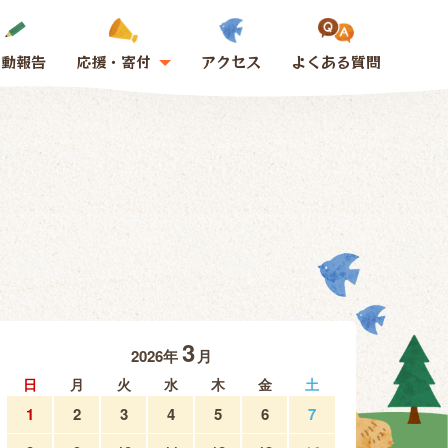
活動報告
応援・寄付
アクセス
よくある質問
3
2026年
月
日
月
火
水
木
金
土
1
2
3
4
5
6
7