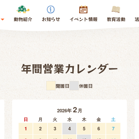
動物紹介
お知らせ
イベント情報
教育活動
年間営業カレンダー
開園日
休園日
2
2026年
月
日
月
火
水
木
金
土
1
2
3
4
5
6
7