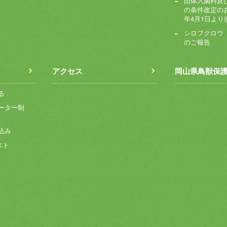
団体入園料及
の条件改定のお
年4月1日より
シロフクロウ
のご報告
アクセス
岡山県鳥獣保
る
ーター制
込み
スト