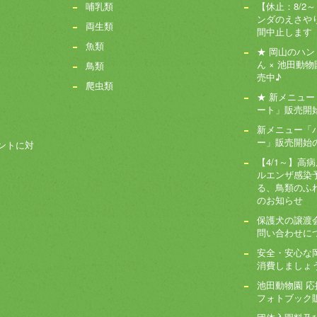
哺乳類
【休止：8/2
ンダのえさや
両生類
間中止します
魚類
★ 岡山のハ
ん × 池田動物
鳥類
売中♪
爬虫類
★ 新メニュ
ート」販売開始!
新メニュー「
ー」販売開始
ントに対
【4/1～】高
ルエンザ感染
る、鳥類のふ
のお知らせ
保護犬の譲渡
問い合わせに
安全・安心な
消費しましょ
池田動物園 
フォトブック