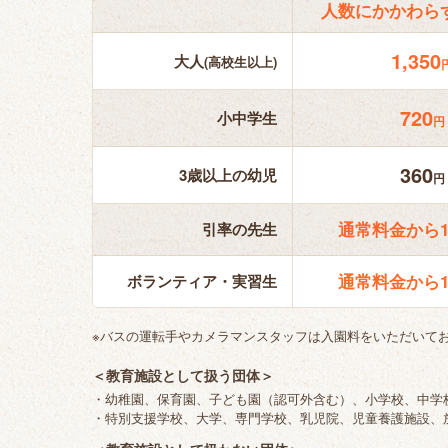
人数にかかわらず
1,350
大人
(高校生以上)
720
小中学生
円
360
3歳以上の幼児
円
通常料金から1
引率の先生
通常料金から1
ボランティア・実習生
※バスの運転手やカメラマンスタッフは入園料をいただいて
＜教育施設として扱う団体＞
・幼稚園、保育園、子ども園（認可外含む）、小学校、中学
・特別支援学校、大学、専門学校、乳児院、児童養護施設、