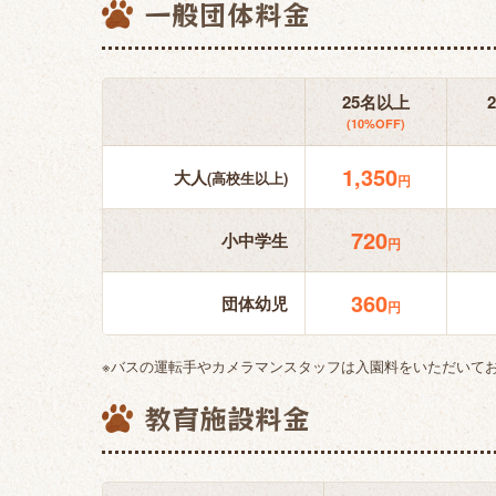
一般団体料金
25名以上
(10%OFF)
1,350
大人
(高校生以上)
円
720
小中学生
円
360
団体幼児
円
※バスの運転手やカメラマンスタッフは入園料をいただいて
教育施設料金