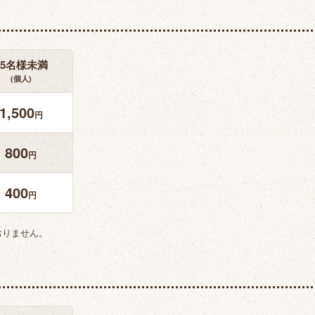
25名様未満
(個人)
1,500
円
800
円
400
円
おりません。