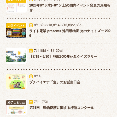
2026年8/13(木)~8/15(土)の園内イベント変更のお知ら
せ
8/1,8/8,8/13,8/14,8/15,8/22,8/29
人気イベント
ライト電業 presents 池田動物園 光のナイトズー 202
6
7月18日～ 8月30日
【7/18～8/30】池田ZOO夏休みクイズラリー
8/14
ブチハイエナ「蓮」のお誕生日会
7/1～7/31
終了しました
第51回 動物愛護に関する標語コンクール