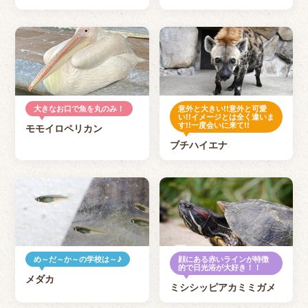
大きなお口で魚を丸のみ！
意外と大きい!!意外と可愛
い!!イメージとは全く違いま
す!!一度会いに来て!!
モモイロペリカン
ブチハイエナ
め～だ～か～の学校は～♪
顔にある赤いラインが特徴
的で日光浴が大好き！！
メダカ
ミシシッピアカミミガメ