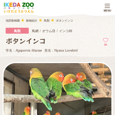
池田動物園
動物紹介
鳥類
ボタンインコ
鳥類
鳥網
オウム目
インコ科
ボタンインコ
46
学名：
Agapornis lilianae
英名：Nyasa Lovebird