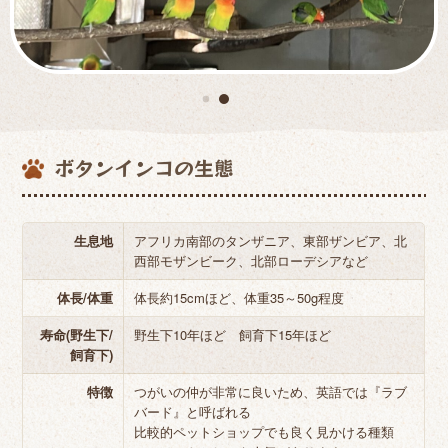
ボタンインコの生態
生息地
アフリカ南部のタンザニア、東部ザンビア、北
西部モザンビーク、北部ローデシアなど
体長/体重
体長約15cmほど、体重35～50g程度
寿命(野生下/
野生下10年ほど 飼育下15年ほど
飼育下)
特徴
つがいの仲が非常に良いため、英語では『ラブ
バード』と呼ばれる
比較的ペットショップでも良く見かける種類