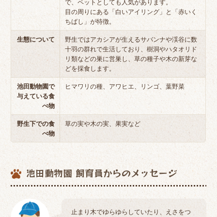
で、ペットとしても人気があります。
目の周りにある「白いアイリング」と「赤いく
ちばし」が特徴。
生態について
野生ではアカシアが生えるサバンナや渓谷に数
十羽の群れで生活しており、樹洞やハタオリド
リ類などの巣に営巣し、草の種子や木の新芽な
どを採食します。
池田動物園で
ヒマワリの種、アワヒエ、リンゴ、葉野菜
与えている食
べ物
野生下での食
草の実や木の実、果実など
べ物
池田動物園 飼育員からのメッセージ
止まり木でゆらゆらしていたり、えさをつ