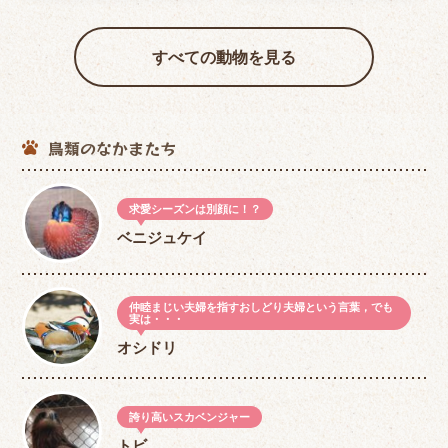
すべての動物を見る
鳥類のなかまたち
求愛シーズンは別顔に！？
ベニジュケイ
仲睦まじい夫婦を指すおしどり夫婦という言葉，でも
実は・・・
オシドリ
誇り高いスカベンジャー
トビ