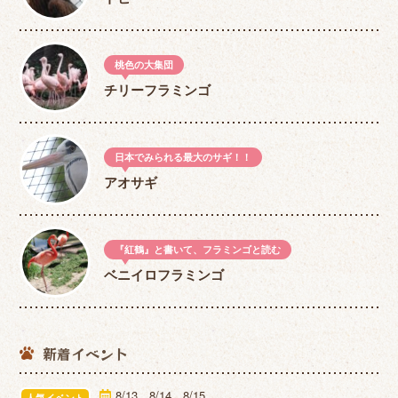
桃色の大集団
チリーフラミンゴ
日本でみられる最大のサギ！！
アオサギ
『紅鶴』と書いて、フラミンゴと読む
ベニイロフラミンゴ
新着イベント
8/13、8/14、8/15
人気イベント